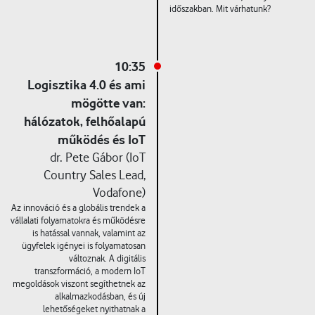
időszakban. Mit várhatunk?
10:35
Logisztika 4.0 és ami
mögötte van:
hálózatok, felhőalapú
működés és IoT
dr. Pete Gábor (IoT
Country Sales Lead,
Vodafone)
Az innováció és a globális trendek a
vállalati folyamatokra és működésre
is hatással vannak, valamint az
ügyfelek igényei is folyamatosan
változnak. A digitális
transzformáció, a modern IoT
megoldások viszont segíthetnek az
alkalmazkodásban, és új
lehetőségeket nyithatnak a