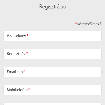
Regisztráció
*
kötelező mező
Vezetéknév
*
Keresztnév
*
Email cím
*
Mobiltelefon
*