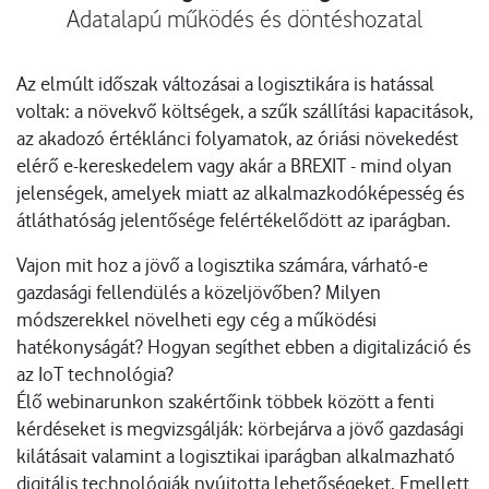
Adatalapú működés és döntéshozatal
Az elmúlt időszak változásai a logisztikára is hatással
voltak: a növekvő költségek, a szűk szállítási kapacitások,
az akadozó értéklánci folyamatok, az óriási növekedést
elérő e-kereskedelem vagy akár a BREXIT - mind olyan
jelenségek, amelyek miatt az alkalmazkodóképesség és
átláthatóság jelentősége felértékelődött az iparágban.
Vajon mit hoz a jövő a logisztika számára, várható-e
gazdasági fellendülés a közeljövőben? Milyen
módszerekkel növelheti egy cég a működési
hatékonyságát? Hogyan segíthet ebben a digitalizáció és
az IoT technológia?
Élő webinarunkon szakértőink többek között a fenti
kérdéseket is megvizsgálják: körbejárva a jövő gazdasági
kilátásait valamint a logisztikai iparágban alkalmazható
digitális technológiák nyújtotta lehetőségeket. Emellett