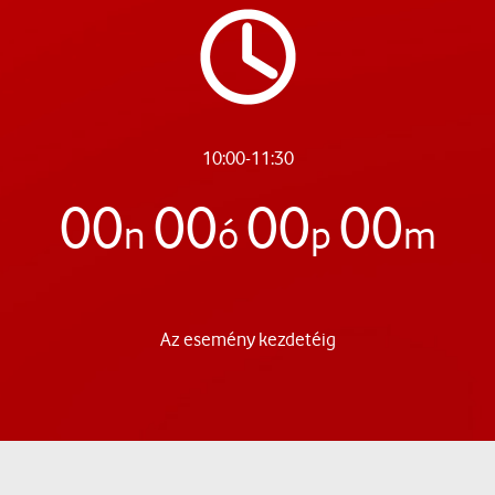
10:00-11:30
00
00
00
00
n
ó
p
m
Az esemény kezdetéig